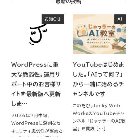
最新の投稿
お知らせ
AI
WordPressに重
YouTubeはじめま
大な脆弱性。運用サ
した。「AIって何？」
ポート中のお客様サ
から一緒に始めるチ
イトを最新版へ更新
ャンネルです
しま…
このたび、Jacky Web
WorksのYouTubeチャ
2026年7月中旬、
ンネル 「じゃっきーのAI教
WordPressに深刻なセ
室」 を開設 […]
キュリティ脆弱性が確認さ