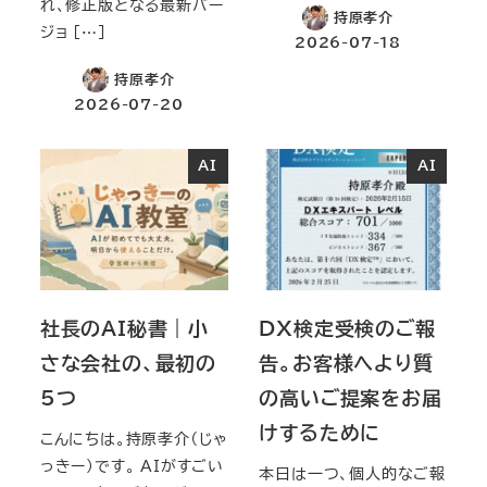
れ、修正版となる最新バー
持原孝介
ジョ […]
2026-07-18
持原孝介
2026-07-20
AI
AI
社長のAI秘書｜小
DX検定受検のご報
さな会社の、最初の
告。お客様へより質
5つ
の高いご提案をお届
けするために
こんにちは。持原孝介（じゃ
っきー）です。 AIがすごい
本日は一つ、個人的なご報