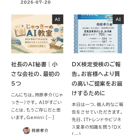
2026-07-20
AI
AI
社長のAI秘書｜小
DX検定受検のご報
さな会社の、最初の
告。お客様へより質
5つ
の高いご提案をお届
けするために
こんにちは。持原孝介（じゃ
っきー）です。 AIがすごい
本日は一つ、個人的なご報
ことは、もうご存じだと思
告をさせていただきます。
います。Gemini […]
先日、ITトレンドやビジネ
ス変革の知識を問う「DX
持原孝介
[…]