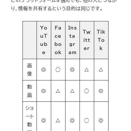
どのプラットフォームを選んでも、他の人とつなが
り、情報を共有するという目的は同じです。
Yo
Fa
Ins
Tw
Tik
uT
ce
ta
itt
To
ub
bo
gr
er
k
e
ok
am
画
◎
◯
◎
△
△
像
動
◎
△
△
◯
◎
画
ショ
ート
◎
△
◎
◯
◎
動