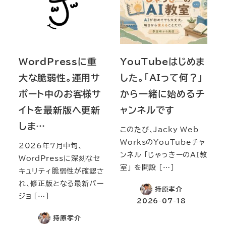
WordPressに重
YouTubeはじめま
大な脆弱性。運用サ
した。「AIって何？」
ポート中のお客様サ
から一緒に始めるチ
イトを最新版へ更新
ャンネルです
しま…
このたび、Jacky Web
WorksのYouTubeチャ
2026年7月中旬、
ンネル 「じゃっきーのAI教
WordPressに深刻なセ
室」 を開設 […]
キュリティ脆弱性が確認さ
れ、修正版となる最新バー
持原孝介
ジョ […]
2026-07-18
持原孝介