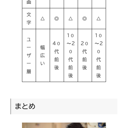
画
文
△
◎
△
◎
△
字
１０
１０
ユ
４０
〜２
２０
〜２
ー
幅
代
０
代
０
ザ
広
前
代
前
代
ー
い
後
前
後
前
層
後
後
まとめ