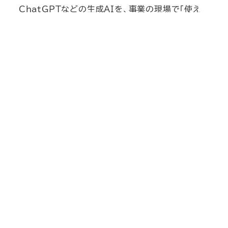
ChatGPTなどの生成AIを、事業の現場で「使え
る」形に。業務の効率化から「何から始めれば？」の
ご相談まで、AIが初めての方にも分かりやすく伴
走します。
企業・事業所向けのAI研修・活用支援も行っていま
す。
AIを、「現場で使える」形に
導入から運用まで伴走します
無料相談・お問い合わせ