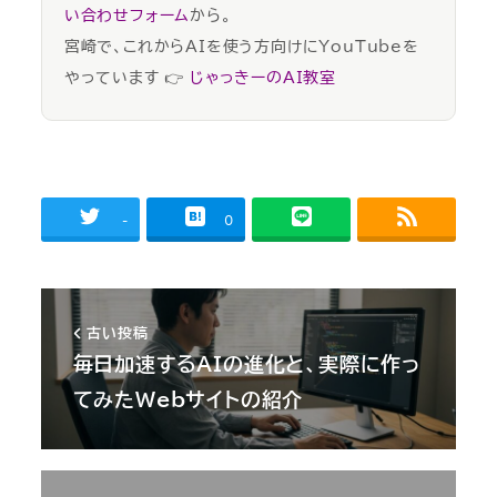
い合わせフォーム
から。
宮崎で、これからAIを使う方向けにYouTubeを
やっています 👉
じゃっきーのAI教室
-
0
古い投稿
毎日加速するAIの進化と、実際に作っ
てみたWebサイトの紹介