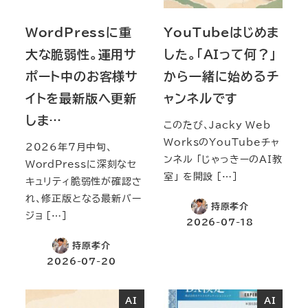
WordPressに重
YouTubeはじめま
大な脆弱性。運用サ
した。「AIって何？」
ポート中のお客様サ
から一緒に始めるチ
イトを最新版へ更新
ャンネルです
しま…
このたび、Jacky Web
WorksのYouTubeチャ
2026年7月中旬、
ンネル 「じゃっきーのAI教
WordPressに深刻なセ
室」 を開設 […]
キュリティ脆弱性が確認さ
れ、修正版となる最新バー
持原孝介
ジョ […]
2026-07-18
持原孝介
2026-07-20
AI
AI