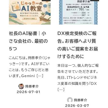
社長のAI秘書｜小
DX検定受検のご報
さな会社の、最初の
告。お客様へより質
5つ
の高いご提案をお届
けするために
こんにちは。持原孝介（じゃ
っきー）です。 AIがすごい
本日は一つ、個人的なご報
ことは、もうご存じだと思
告をさせていただきます。
います。Gemini […]
先日、ITトレンドやビジネ
ス変革の知識を問う「DX
持原孝介
[…]
2026-07-01
持原孝介
2026-03-07