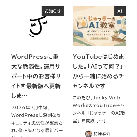
お知らせ
AI
WordPressに重
YouTubeはじめま
大な脆弱性。運用サ
した。「AIって何？」
ポート中のお客様サ
から一緒に始めるチ
イトを最新版へ更新
ャンネルです
しま…
このたび、Jacky Web
WorksのYouTubeチャ
2026年7月中旬、
ンネル 「じゃっきーのAI教
WordPressに深刻なセ
室」 を開設 […]
キュリティ脆弱性が確認さ
れ、修正版となる最新バー
持原孝介