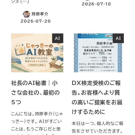
ジョ […]
2026-07-18
持原孝介
2026-07-20
AI
AI
社長のAI秘書｜小
DX検定受検のご報
さな会社の、最初の
告。お客様へより質
5つ
の高いご提案をお届
けするために
こんにちは。持原孝介（じゃ
っきー）です。 AIがすごい
本日は一つ、個人的なご報
ことは、もうご存じだと思
告をさせていただきます。